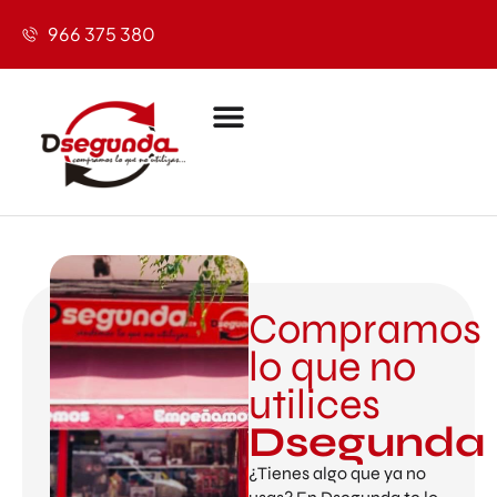
966 375 380
Compramos
lo que no
utilices
Dsegunda
¿Tienes algo que ya no