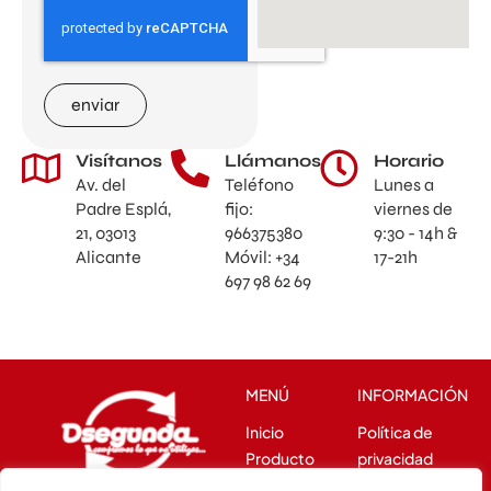
enviar
Visítanos
Llámanos
Horario
Av. del
Teléfono
Lunes a
Padre Esplá,
fijo:
viernes de
21, 03013
966375380
9:30 - 14h &
Alicante
Móvil: +34
17-21h
697 98 62 69
MENÚ
INFORMACIÓN
Inicio
Política de
Producto
privacidad
Venta
Política de