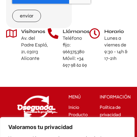
enviar
Visítanos
Llámanos
Horario
Av. del
Teléfono
Lunes a
Padre Esplá,
fijo:
viernes de
21, 03013
966375380
9:30 - 14h &
Alicante
Móvil: +34
17-21h
697 98 62 69
MENÚ
INFORMACIÓN
Inicio
Política de
Producto
privacidad
Venta
Política de
Valoramos tu privacidad
recuperable
cookies
Av. del Padre Esplá, 21,
Conócenos
Avisos legales