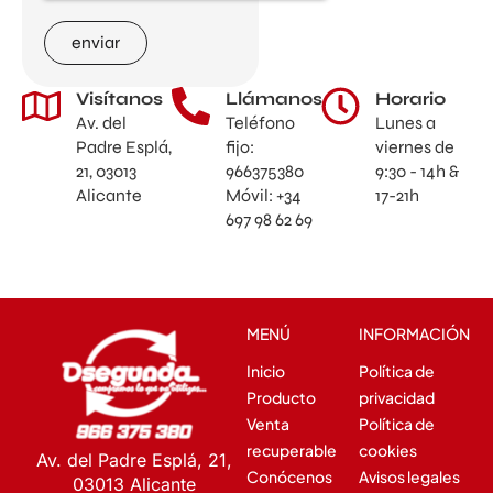
enviar
Visítanos
Llámanos
Horario
Av. del
Teléfono
Lunes a
Padre Esplá,
fijo:
viernes de
21, 03013
966375380
9:30 - 14h &
Alicante
Móvil: +34
17-21h
697 98 62 69
MENÚ
INFORMACIÓN
Inicio
Política de
Producto
privacidad
Venta
Política de
recuperable
cookies
Av. del Padre Esplá, 21,
Conócenos
Avisos legales
03013 Alicante