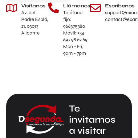
Visítanos
Llámanos
Escríbenos
Av. del
Teléfono
support@exam
Padre Esplá,
fijo:
contact@exam
21, 03013
966375380
Alicante
Móvil: +34
697 98 62 69
Mon - Fri,
9am - 7pm
Te
invitamos
a visitar